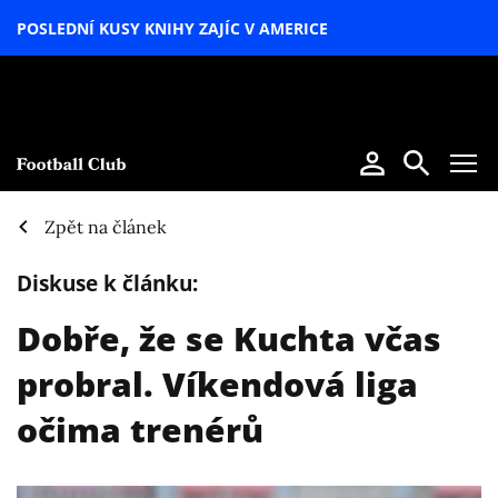
POSLEDNÍ KUSY KNIHY ZAJÍC V AMERICE
LETNÍ
SPECIÁL
Zpět na článek
Diskuse k článku:
Dobře, že se Kuchta včas
probral. Víkendová liga
očima trenérů