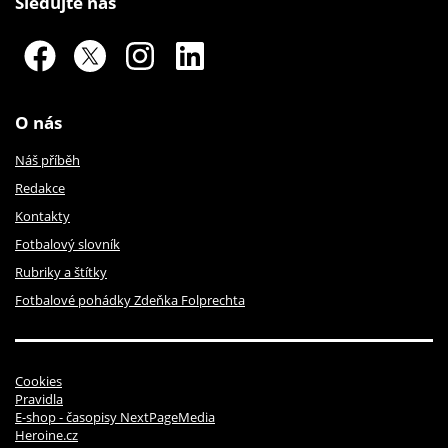
Sledujte nás
O nás
Náš příběh
Redakce
Kontakty
Fotbalový slovník
Rubriky a štítky
Fotbalové pohádky Zdeňka Folprechta
Cookies
Pravidla
E-shop - časopisy NextPageMedia
Heroine.cz