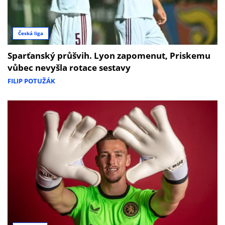
Česká liga
Sparťanský průšvih. Lyon zapomenut, Priskemu
vůbec nevyšla rotace sestavy
FILIP POTUŽÁK