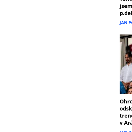
jsem
p.de
JAN 
Ohro
odsk
tren
v Ar