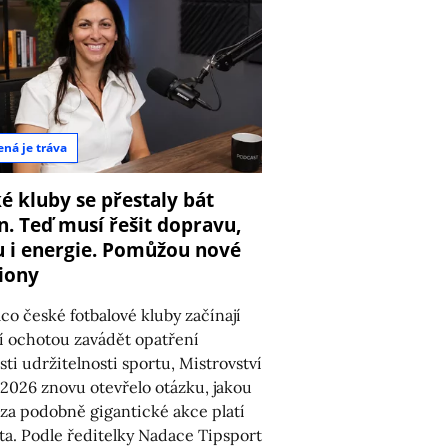
ená je tráva
é kluby se přestaly bát
. Teď musí řešit dopravu,
 i energie. Pomůžou nové
iony
co české fotbalové kluby začínají
ší ochotou zavádět opatření
asti udržitelnosti sportu, Mistrovství
 2026 znovu otevřelo otázku, jakou
za podobně gigantické akce platí
ta. Podle ředitelky Nadace Tipsport