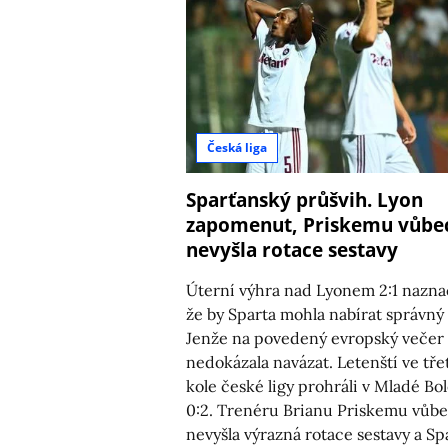
Česká liga
Sparťanský průšvih. Lyon
zapomenut, Priskemu vůbe
nevyšla rotace sestavy
Úterní výhra nad Lyonem 2:1 naznač
že by Sparta mohla nabírat správný
Jenže na povedený evropský večer
nedokázala navázat. Letenští ve tře
kole české ligy prohráli v Mladé Bol
0:2. Trenéru Brianu Priskemu vůb
nevyšla výrazná rotace sestavy a Sp