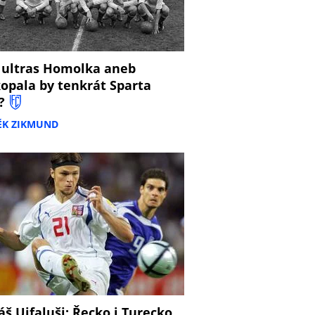
 ultras Homolka aneb
opala by tenkrát Sparta
?
ĚK ZIKMUND
š Ujfaluši: Řecko i Turecko