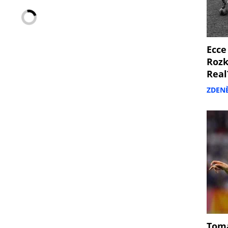
Ecce
Rozk
Real
ZDEN
Tomá