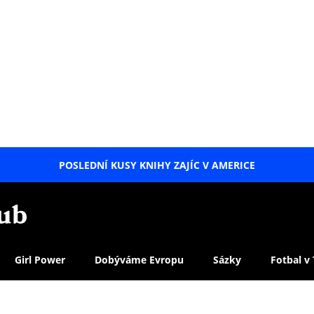
POSLEDNÍ KUSY KNIHY ZAJÍC V AMERICE
LETNÍ
SPECIÁL
Girl Power
Dobýváme Evropu
Sázky
Fotbal v