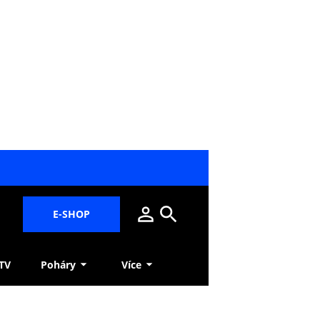
E-SHOP
 TV
Poháry
Více