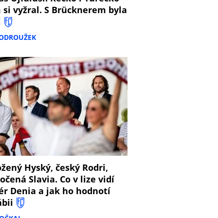
 si vyžral. S Brücknerem byla
l
PODROUŽEK
8
žený Hyský, český Rodri,
očená Slavia. Co v lize vidí
ér Denia a jak ho hodnotí
ábii