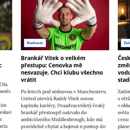
Rozhovor
Zel
Brankář Vítek o velkém
Česk
c
přestupu: Cenovka mě
změn
nesvazuje. Chci klubu všechno
vodu
vrátit
stad
ila,
 směr.
Po letech pod smlouvou v Manchesteru
Zatím
United otevírá Radek Vítek novou
s vět
tím
kapitolu kariéry. Dvaadvacetiletý český
v obl
eslavi
brankář přestoupil natrvalo do
světa
ec
ambiciózního Middlesbrough, kde má
cenu 
arta
pravidelně chytat a bojovat o postup do
plane