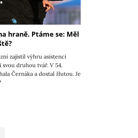
na hraně. Ptáme se: Měl
ště?
zni zajistil výhru asistencí
i svou druhou tvář. V 54.
ala Černáka a dostal žlutou. Je
?