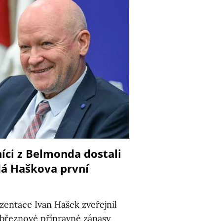
níci z Belmonda dostali
dá Haškova první
zentace Ivan Hašek zveřejnil
 březnové přípravné zápasy