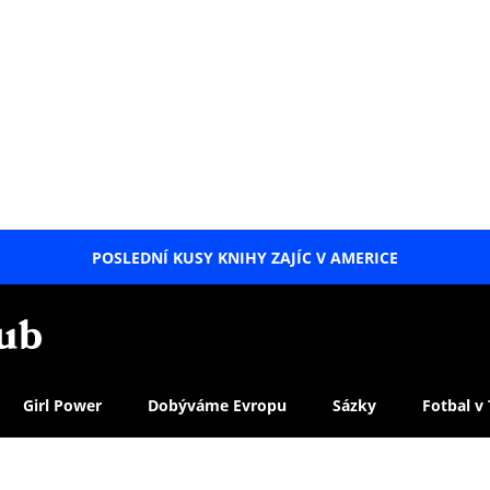
POSLEDNÍ KUSY KNIHY ZAJÍC V AMERICE
LETNÍ
SPECIÁL
Girl Power
Dobýváme Evropu
Sázky
Fotbal v