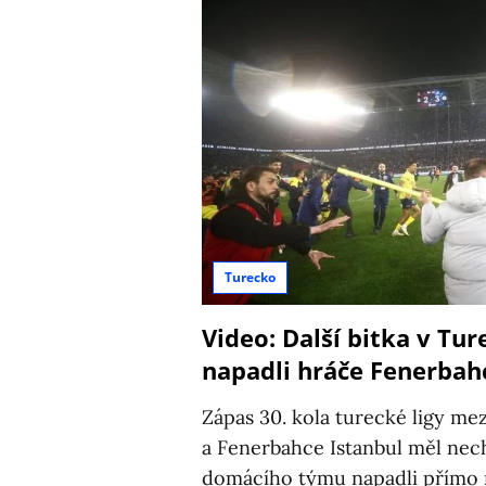
Turecko
Video: Další bitka v Tur
napadli hráče Fenerbahc
Zápas 30. kola turecké ligy m
a Fenerbahce Istanbul měl nec
domácího týmu napadli přímo 