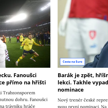
Cesta na Euro
ecku. Fanoušci
Barák je zpět, hříš
e přímo na hřišti
lekci. Takhle vypa
nominace
ezi Trabzonsporem
hutnou dohru. Fanoušci
Nový trenér české repre
na trávníku hráče
svou první nominaci. Na