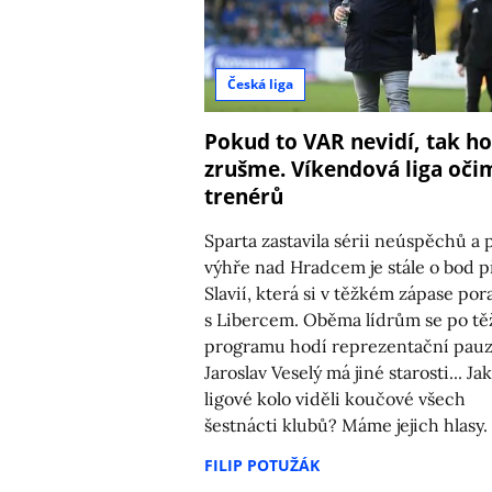
Česká liga
Pokud to VAR nevidí, tak ho
zrušme. Víkendová liga oči
trenérů
Sparta zastavila sérii neúspěchů a 
výhře nad Hradcem je stále o bod 
Slavií, která si v těžkém zápase por
s Libercem. Oběma lídrům se po t
programu hodí reprezentační pauz
Jaroslav Veselý má jiné starosti... Jak
ligové kolo viděli koučové všech
šestnácti klubů? Máme jejich hlasy.
FILIP POTUŽÁK