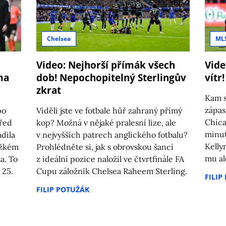
Chelsea
ML
Video: Nejhorší přímák všech
Vide
ma
dob! Nepochopitelný Sterlingův
vítr
zkrat
Kam s
zápas
po
Viděli jste ve fotbale hůř zahraný přímý
Chica
před
kop? Možná v nějaké pralesní lize, ale
minut
adila
v nejvyšších patrech anglického fotbalu?
Kelly
ěžkém
Prohlédněte si, jak s obrovskou šancí
mu al
a. To
z ideální pozice naložil ve čtvrtfinále FA
 25.
Cupu záložník Chelsea Raheem Sterling.
FILIP
FILIP POTUŽÁK