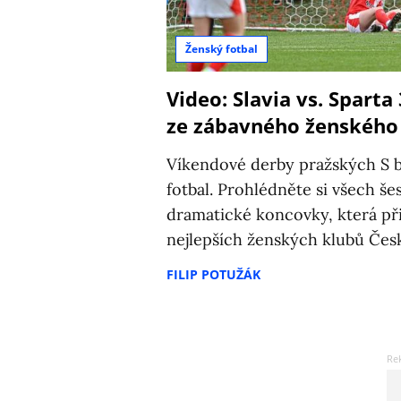
Ženský fotbal
Video: Slavia vs. Sparta
ze zábavného ženského
Víkendové derby pražských S 
fotbal. Prohlédněte si všech še
dramatické koncovky, která při
nejlepších ženských klubů Čes
FILIP POTUŽÁK