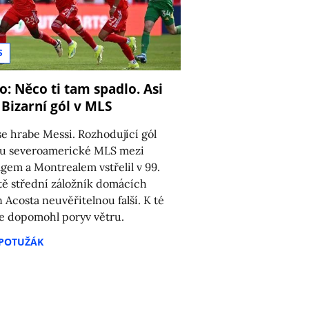
S
o: Něco ti tam spadlo. Asi
8
! Bizarní gól v MLS
e hrabe Messi. Rozhodující gól
u severoamerické MLS mezi
gem a Montrealem vstřelil v 99.
ě střední záložník domácích
n Acosta neuvěřitelnou falší. K té
e dopomohl poryv větru.
 POTUŽÁK