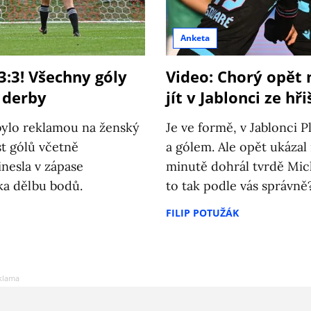
Anketa
 3:3! Všechny góly
Video: Chorý opět 
 derby
jít v Jablonci ze hři
bylo reklamou na ženský
Je ve formě, v Jablonci Pl
st gólů včetně
a gólem. Ale opět ukázal 
nesla v zápase
minutě dohrál tvrdě Mich
ka dělbu bodů.
to tak podle vás správně
FILIP POTUŽÁK