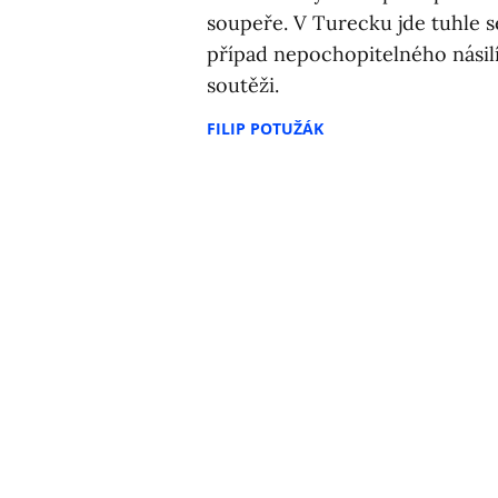
soupeře. V Turecku jde tuhle s
případ nepochopitelného násilí 
soutěži.
FILIP POTUŽÁK