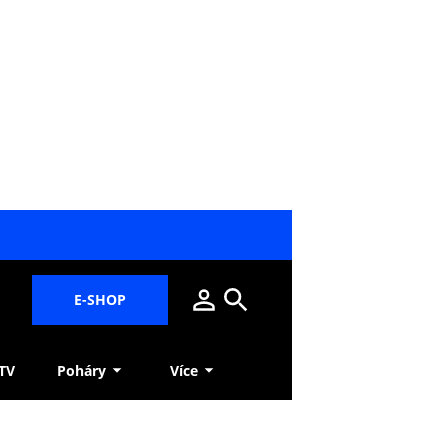
E-SHOP
 TV
Poháry
Více