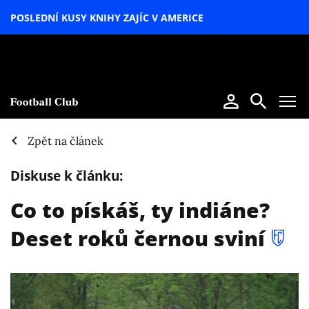
POSLEDNÍ KUSY KNIHY ZAJÍC V AMERICE
LETNÍ
SPECIÁL
Zpět na článek
Diskuse k článku:
Co to pískáš, ty indiáne?
Deset roků černou sviní