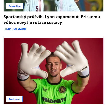
Česká liga
Sparťanský průšvih. Lyon zapomenut, Priskemu
vůbec nevyšla rotace sestavy
FILIP POTUŽÁK
Rozhovor