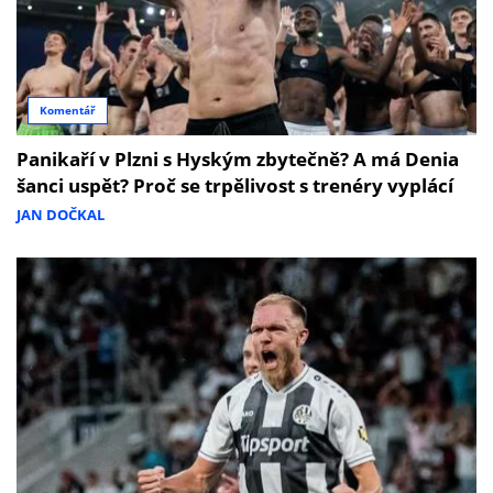
Komentář
Panikaří v Plzni s Hyským zbytečně? A má Denia
šanci uspět? Proč se trpělivost s trenéry vyplácí
JAN DOČKAL