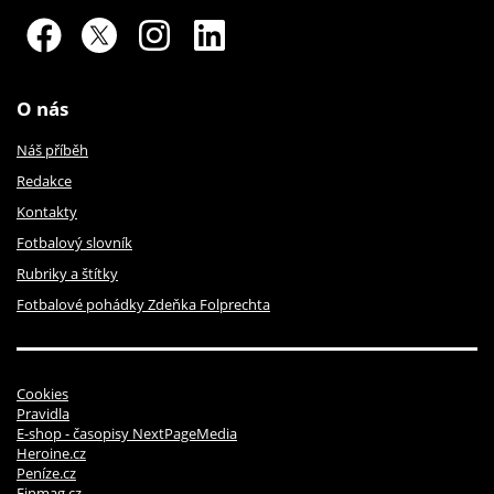
O nás
Náš příběh
Redakce
Kontakty
Fotbalový slovník
Rubriky a štítky
Fotbalové pohádky Zdeňka Folprechta
Cookies
Pravidla
E-shop - časopisy NextPageMedia
Heroine.cz
Peníze.cz
Finmag.cz