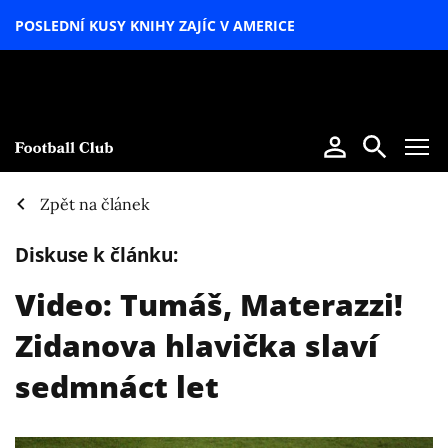
POSLEDNÍ KUSY KNIHY ZAJÍC V AMERICE
LETNÍ
SPECIÁL
Zpět na článek
Diskuse k článku:
Video: Tumáš, Materazzi!
Zidanova hlavička slaví
sedmnáct let