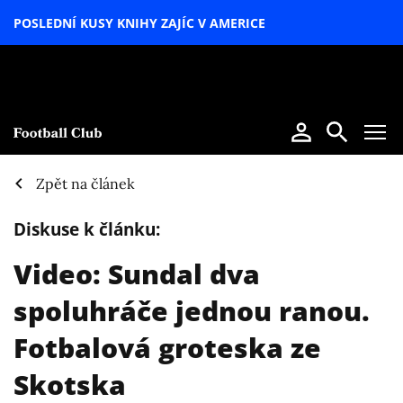
POSLEDNÍ KUSY KNIHY ZAJÍC V AMERICE
LETNÍ
SPECIÁL
Zpět na článek
Diskuse k článku:
Video: Sundal dva
spoluhráče jednou ranou.
Fotbalová groteska ze
Skotska