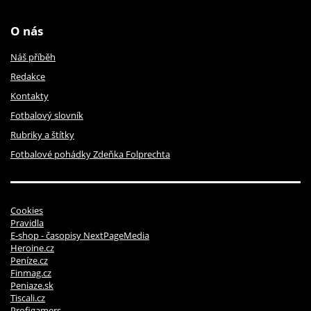
O nás
Náš příběh
Redakce
Kontakty
Fotbalový slovník
Rubriky a štítky
Fotbalové pohádky Zdeňka Folprechta
Cookies
Pravidla
E-shop - časopisy NextPageMedia
Heroine.cz
Peníze.cz
Finmag.cz
Peniaze.sk
Tiscali.cz
Profigamers