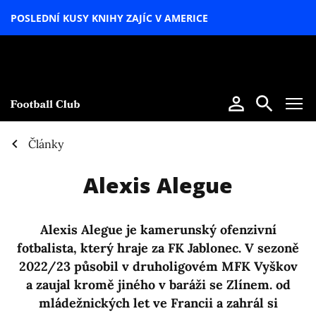
POSLEDNÍ KUSY KNIHY ZAJÍC V AMERICE
LETNÍ
SPECIÁL
Články
Alexis Alegue
Alexis Alegue je kamerunský ofenzivní
fotbalista, který hraje za FK Jablonec. V sezoně
2022/23 působil v druholigovém MFK Vyškov
a zaujal kromě jiného v baráži se Zlínem. od
mládežnických let ve Francii a zahrál si