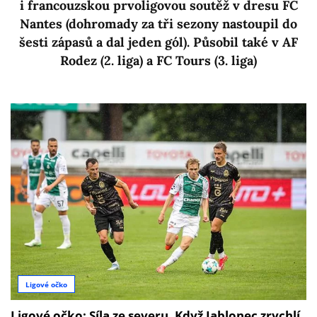
i francouzskou prvoligovou soutěž v dresu FC
Nantes (dohromady za tři sezony nastoupil do
šesti zápasů a dal jeden gól). Působil také v AF
Rodez (2. liga) a FC Tours (3. liga)
Ligové očko
Ligové očko: Síla ze severu. Když Jablonec zrychlí,