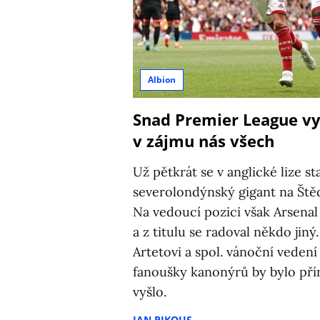
Albion
Snad Premier League vyh
v zájmu nás všech
Už pětkrát se v anglické lize sta
severolondýnský gigant na Štěd
Na vedoucí pozici však Arsenal
a z titulu se radoval někdo jiný
Artetovi a spol. vánoční vedení 
fanoušky kanonýrů by bylo pří
vyšlo.
JAN PIKOUS