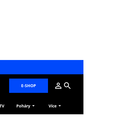
E-SHOP
 TV
Poháry
Více