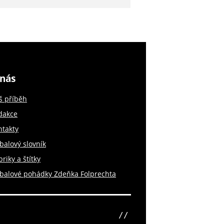
nás
š příběh
dakce
ntakty
balový slovník
riky a štítky
tbalové pohádky Zdeňka Folprechta
sinfin.digital