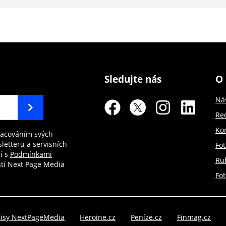
Sledujte nás
O 
Ná
Re
Ko
racováním svých
letteru a servisních
Fot
í s
Podmínkami
Rub
tí Next Page Media
Fo
pisy NextPageMedia
Heroine.cz
Peníze.cz
Finmag.cz