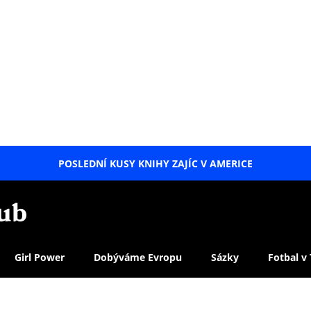
POSLEDNÍ KUSY KNIHY ZAJÍC V AMERICE
LETNÍ
SPECIÁL
Girl Power
Dobýváme Evropu
Sázky
Fotbal v