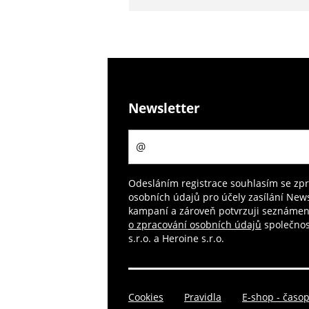
Newsletter
Odesláním registrace souhlasím se zp
osobních údajů pro účely zasílání News
kampaní a zároveň potvrzuji seznámen
o zpracování osobních údajů
společnos
s.r.o. a Heroine s.r.o.
Cookies
Pravidla
E-shop - časo