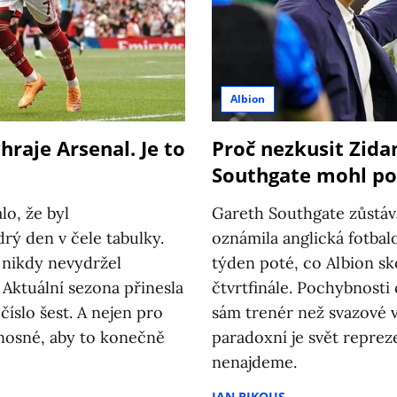
Albion
raje Arsenal. Je to
Proč nezkusit Zidan
Southgate mohl po
lo, že byl
Gareth Southgate zůstá
rý den v čele tabulky.
oznámila anglická fotbalo
 nikdy nevydržel
týden poté, co Albion sko
. Aktuální sezona přinesla
čtvrtfinále. Pochybnosti 
číslo šest. A nejen pro
sám trenér než svazové v
nosné, aby to konečně
paradoxní je svět repre
nenajdeme.
JAN PIKOUS