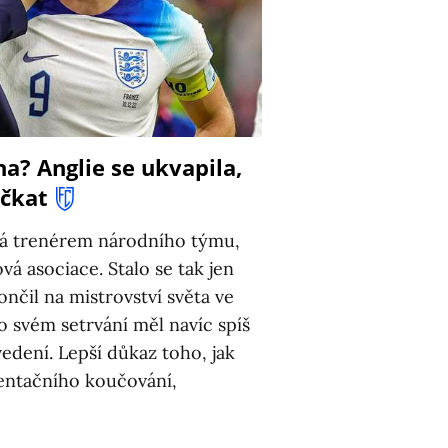
a? Anglie se ukvapila,
8
čkat
vá trenérem národního týmu,
vá asociace. Stalo se tak jen
nčil na mistrovství světa ve
o svém setrvání měl navíc spíš
edení. Lepší důkaz toho, jak
zentačního koučování,