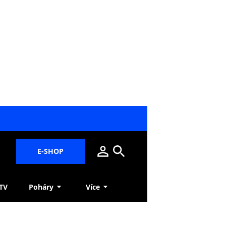
E-SHOP
 TV
Poháry
Více