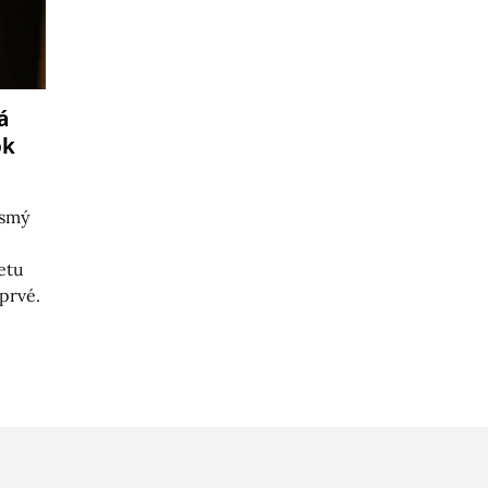
á
ok
osmý
etu
prvé.