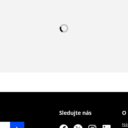
Sledujte nás
O 
Ná