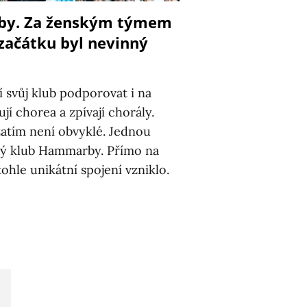
y. Za ženským týmem
 začátku byl nevinný
í svůj klub podporovat i na
jí chorea a zpívají chorály.
atím není obvyklé. Jednou
ký klub Hammarby. Přímo na
 tohle unikátní spojení vzniklo.
8