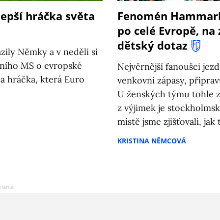
epší hráčka světa
Fenomén Hammarb
po celé Evropě, na
dětský dotaz
zily Němky a v neděli si
edního MS o evropské
Nejvěrnější fanoušci jezd
ala hráčka, která Euro
venkovní zápasy, připravu
U ženských týmu tohle z
z výjimek je stockholms
místě jsme zjišťovali, jak
KRISTINA NĚMCOVÁ