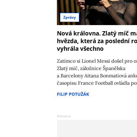
Zprávy
Nová královna. Zlatý míč m
hvězda, která za poslední r
vyhrála všechno
Zatímco si Lionel Messi došel pro 
Zlatý míč, záložnice Španělska
a Barcelony Aitana Bonmatíová ank
časopisu France Football ovládla po
FILIP POTUŽÁK