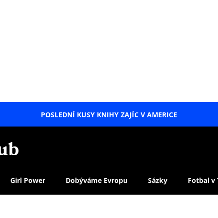
POSLEDNÍ KUSY KNIHY ZAJÍC V AMERICE
LETNÍ
SPECIÁL
Girl Power
Dobýváme Evropu
Sázky
Fotbal v