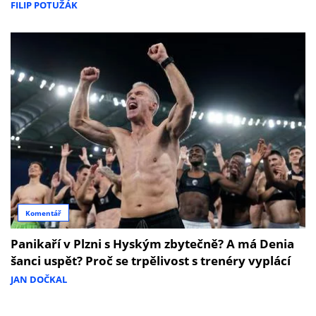
FILIP POTUŽÁK
Komentář
Panikaří v Plzni s Hyským zbytečně? A má Denia
šanci uspět? Proč se trpělivost s trenéry vyplácí
JAN DOČKAL