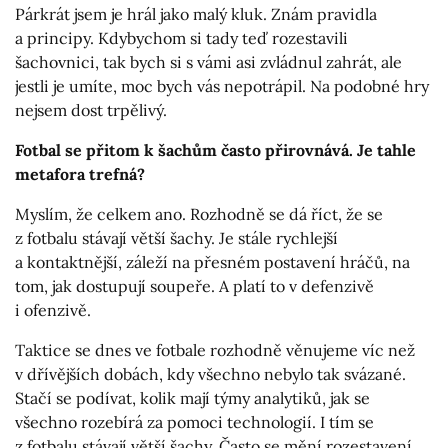
Párkrát jsem je hrál jako malý kluk. Znám pravidla
a principy. Kdybychom si tady teď rozestavili
šachovnici, tak bych si s vámi asi zvládnul zahrát, ale
jestli je umíte, moc bych vás nepotrápil. Na podobné hry
nejsem dost trpělivý.
Fotbal se přitom k šachům často přirovnává. Je tahle
metafora trefná?
Myslím, že celkem ano. Rozhodně se dá říct, že se
z fotbalu stávají větší šachy. Je stále rychlejší
a kontaktnější, záleží na přesném postavení hráčů, na
tom, jak dostupují soupeře. A platí to v defenzivě
i ofenzivě.
Taktice se dnes ve fotbale rozhodně věnujeme víc než
v dřívějších dobách, kdy všechno nebylo tak svázané.
Stačí se podívat, kolik mají týmy analytiků, jak se
všechno rozebírá za pomoci technologií. I tím se
z fotbalu stávají větší šachy. Často se mění rozestavení