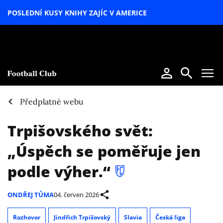
POSLEDNÍ KUSY KNIHY ZAJÍC V AMERICE
LETNÍ
SPECIÁL
Předplatné webu
Trpišovského svět:
„Úspěch se poměřuje jen
podle výher.“
ONDŘEJ TŮMA
04. červen 2026
Rozhovor
Jindřich Trpišovský
Slavia
Česká liga