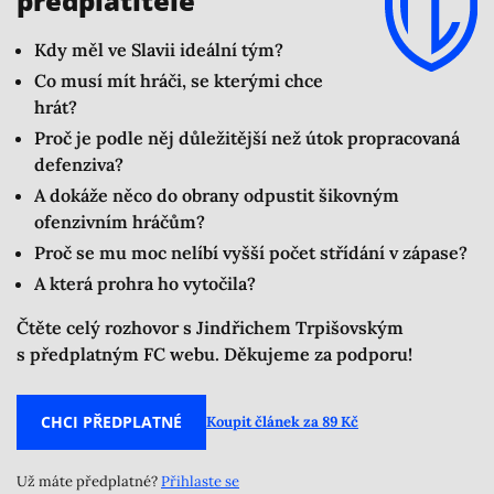
předplatitele
Kdy měl ve Slavii ideální tým?
Co musí mít hráči, se kterými chce
hrát?
Proč je podle něj důležitější než útok propracovaná
defenziva?
A dokáže něco do obrany odpustit šikovným
ofenzivním hráčům?
Proč se mu moc nelíbí vyšší počet střídání v zápase?
A která prohra ho vytočila?
Čtěte celý rozhovor s Jindřichem Trpišovským
s předplatným FC webu. Děkujeme za podporu!
CHCI PŘEDPLATNÉ
Koupit článek za 89 Kč
Už máte předplatné?
Přihlaste se