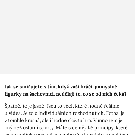
Jak se smiřujete s tím, když vaši hráči, pomyslné
figurky na šachovnici, nedělají to, co se od nich čeká?
Špatně, to je jasné. Jsou to věci, které hodně řešíme
u videa. Je to o individuálních rozhodnutích. Fotbal je
v tomhle krásná, ale i hodně složitá hra. V mnohém je
jiný než ostatní sporty. Máte sice nějaké principy, které
se periodicky opakují, ale pohybů a herních situací jsou