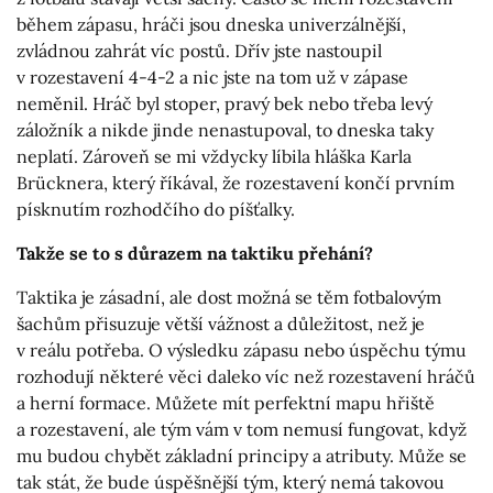
během zápasu, hráči jsou dneska univerzálnější,
zvládnou zahrát víc postů. Dřív jste nastoupil
v rozestavení 4-4-2 a nic jste na tom už v zápase
neměnil. Hráč byl stoper, pravý bek nebo třeba levý
záložník a nikde jinde nenastupoval, to dneska taky
neplatí. Zároveň se mi vždycky líbila hláška Karla
Brücknera, který říkával, že rozestavení končí prvním
písknutím rozhodčího do píšťalky.
Takže se to s důrazem na taktiku přehání?
Taktika je zásadní, ale dost možná se těm fotbalovým
šachům přisuzuje větší vážnost a důležitost, než je
v reálu potřeba. O výsledku zápasu nebo úspěchu týmu
rozhodují některé věci daleko víc než rozestavení hráčů
a herní formace. Můžete mít perfektní mapu hřiště
a rozestavení, ale tým vám v tom nemusí fungovat, když
mu budou chybět základní principy a atributy. Může se
tak stát, že bude úspěšnější tým, který nemá takovou