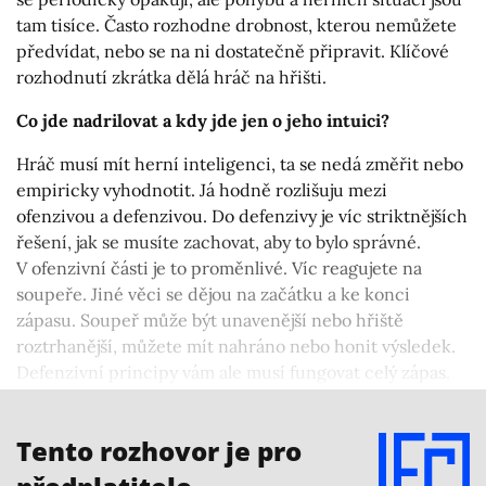
tam tisíce. Často rozhodne drobnost, kterou nemůžete
předvídat, nebo se na ni dostatečně připravit. Klíčové
rozhodnutí zkrátka dělá hráč na hřišti.
Co jde nadrilovat a kdy jde jen o jeho intuici?
Hráč musí mít herní inteligenci, ta se nedá změřit nebo
empiricky vyhodnotit. Já hodně rozlišuju mezi
ofenzivou a defenzivou. Do defenzivy je víc striktnějších
řešení, jak se musíte zachovat, aby to bylo správné.
V ofenzivní části je to proměnlivé. Víc reagujete na
soupeře. Jiné věci se dějou na začátku a ke konci
zápasu. Soupeř může být unavenější nebo hřiště
roztrhanější, můžete mít nahráno nebo honit výsledek.
Defenzivní principy vám ale musí fungovat celý zápas.
Třeba nabírání hráčů v defenzivním boxu. Tam se nic
nemění, tam chyby neodpouštíte.
Tento rozhovor je pro