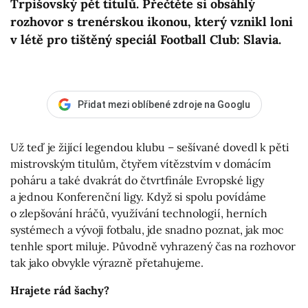
Trpišovský pět titulů. Přečtěte si obsáhlý
rozhovor s trenérskou ikonou, který vznikl loni
v létě pro tištěný speciál Football Club: Slavia.
Přidat mezi oblíbené zdroje na Googlu
Už teď je žijící legendou klubu – sešívané dovedl k pěti
mistrovským titulům, čtyřem vítězstvím v domácím
poháru a také dvakrát do čtvrtfinále Evropské ligy
a jednou Konferenční ligy. Když si spolu povídáme
o zlepšování hráčů, využívání technologií, herních
systémech a vývoji fotbalu, jde snadno poznat, jak moc
tenhle sport miluje. Původně vyhrazený čas na rozhovor
tak jako obvykle výrazně přetahujeme.
Hrajete rád šachy?