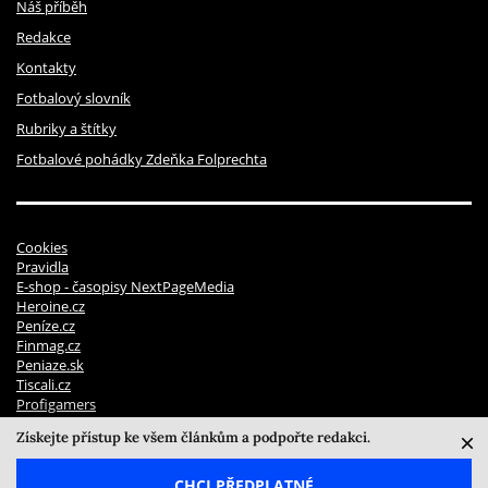
Náš příběh
Redakce
Kontakty
Fotbalový slovník
Rubriky a štítky
Fotbalové pohádky Zdeňka Folprechta
Cookies
Pravidla
E-shop - časopisy NextPageMedia
Heroine.cz
Peníze.cz
Finmag.cz
Peniaze.sk
Tiscali.cz
Profigamers
Pravidla soutěží
Získejte přístup ke všem článkům a podpořte redakci.
© 2026 NextPage Media, s.r.o. | ISSN 2694 - 7072
CHCI PŘEDPLATNÉ