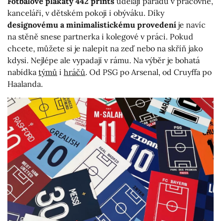
Fotbalové plakáty 442 prints
udělají parádu v pracovně,
kanceláři, v dětském pokoji i obýváku. Díky
designovému a minimalistickému provedení
je navíc
na stěně snese partnerka i kolegové v práci. Pokud
chcete, můžete si je nalepit na zeď nebo na skříň jako
kdysi. Nejlépe ale vypadají v rámu. Na výběr je bohatá
nabídka
týmů
i
hráčů
. Od PSG po Arsenal, od Cruyffa po
Haalanda.