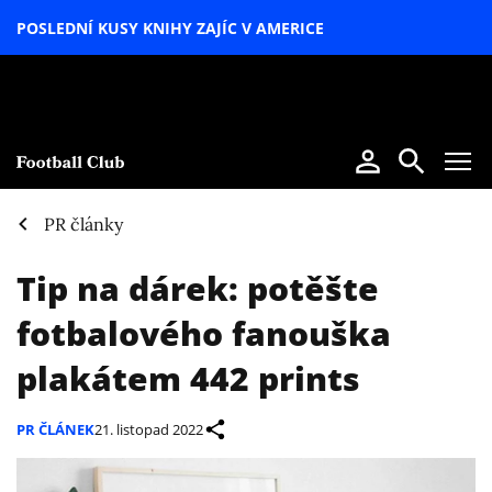
POSLEDNÍ KUSY KNIHY ZAJÍC V AMERICE
LETNÍ
SPECIÁL
PR články
Tip na dárek: potěšte
fotbalového fanouška
plakátem 442 prints
PR ČLÁNEK
21. listopad 2022