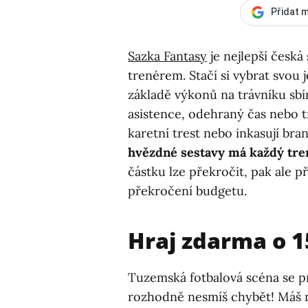
Přidat m
Sazka Fantasy
je nejlepší česká
trenérem. Stačí si vybrat svou 
základě výkonů na trávníku sbíra
asistence, odehraný čas nebo t
karetní trest nebo inkasují bra
hvězdné sestavy má každý tren
částku lze překročit, pak ale p
překročení budgetu.
Hraj zdarma o 15
Tuzemská fotbalová scéna se p
rozhodně nesmíš chybět! Máš 