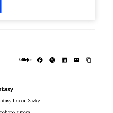
Sdílejte:
ntasy
antasy hra od Sazky.
 tohoto autora