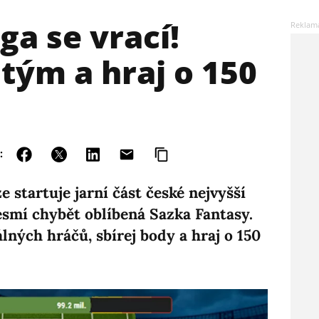
ga se vrací!
 tým a hraj o 150
:
 startuje jarní část české nejvyšší
nesmí chybět oblíbená Sazka Fantasy.
álných hráčů, sbírej body a hraj o 150