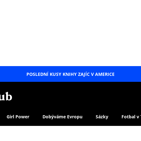
POSLEDNÍ KUSY KNIHY ZAJÍC V AMERICE
LETNÍ
SPECIÁL
Girl Power
Dobýváme Evropu
Sázky
Fotbal v