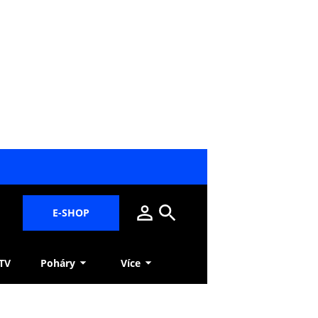
E-SHOP
 TV
Poháry
Více