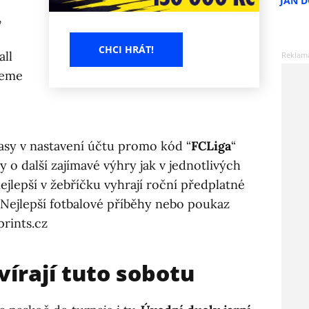
JAN 
,
CHCI HRÁT!
ll
deme
asy v nastavení účtu promo kód “
FCLiga
“
y o další zajímavé výhry jak v jednotlivých
 nejlepší v žebříčku vyhrají roční předplatné
 Nejlepší fotbalové příběhy nebo poukaz
prints.cz
vírají tuto sobotu