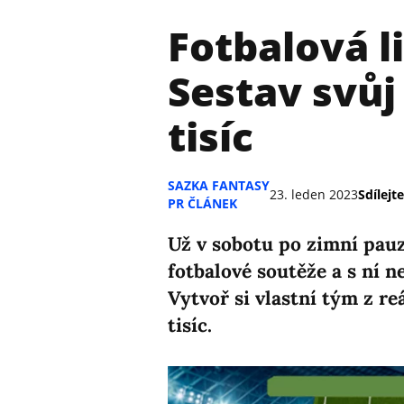
Fotbalová li
Sestav svůj
tisíc
SAZKA FANTASY
23. leden 2023
Sdílejte
PR ČLÁNEK
Už v sobotu po zimní pauze
fotbalové soutěže a s ní 
Vytvoř si vlastní tým z re
tisíc.