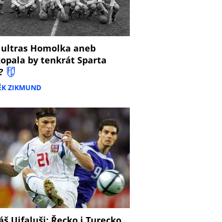
 ultras Homolka aneb
opala by tenkrát Sparta
?
ĚK ZIKMUND
š Ujfaluši: Řecko i Turecko