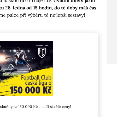
a naskoč do turnaje i ty.
Úvodní duely jarní
otu 28. ledna od 15 hodin, do té doby máš čas
me palce při výběru té nejlepší sestavy!
odměny za 150 000 Kč a další skvělé ceny!