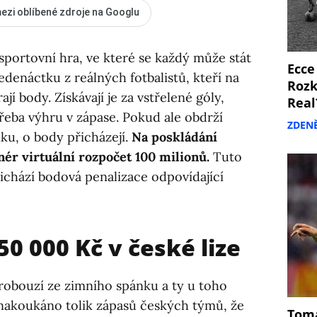
ezi oblíbené zdroje na Googlu
 sportovní hra, ve které se každý může stát
Ecce
jedenáctku z reálných fotbalistů, kteří na
Rozk
jí body. Získávají je za vstřelené góly,
Real
řeba výhru v zápase. Pokud ale obdrží
ZDEN
nku, o body přicházejí.
Na poskládání
ér virtuální rozpočet 100 milionů.
Tuto
řichází bodová penalizace odpovídající
0 000 Kč v české lize
robouzí ze zimního spánku a ty u toho
nakoukáno tolik zápasů českých týmů, že
Tomá