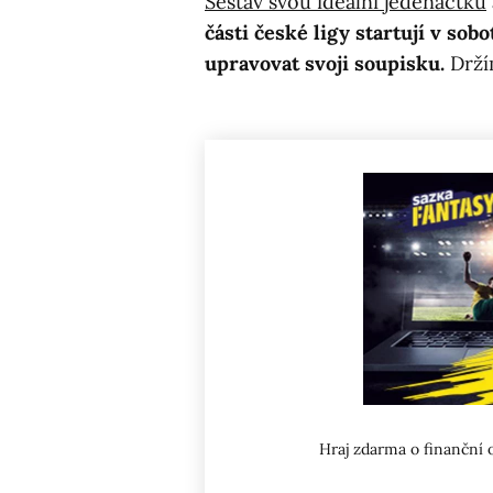
Sestav svou ideální jedenáctku
části české ligy startují v sob
upravovat svoji soupisku.
Drží
Hraj zdarma o finanční 