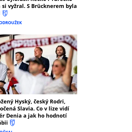
 si vyžral. S Brücknerem byla
l
PODROUŽEK
8
žený Hyský, český Rodri,
očená Slavia. Co v lize vidí
ér Denia a jak ho hodnotí
ábii