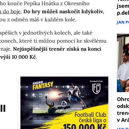
ního kouče Pepíka Hnátka z Okresního
jsem
u do boje
.
Do hry můžeš naskočit kdykoliv,
p.de
rou z odměn máš v každém kole.
JAN 
spěších v jednotlivých kolech, ale také
onech, které ti můžou pomoci ke skvělému
rnaje.
Nejúspěšnější trenér získá na konci
 výši 10 000 Kč.
Ohro
ll
odsk
tren
v Ar