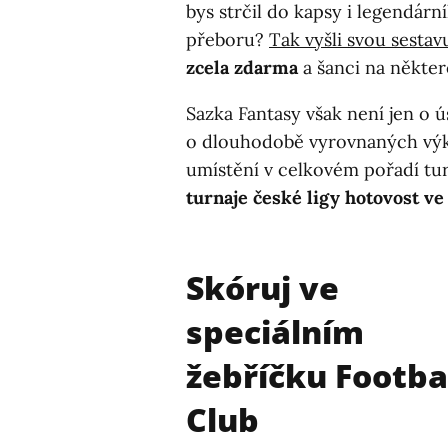
bys strčil do kapsy i legendár
přeboru?
Tak vyšli svou sestav
zcela zdarma
a šanci na někte
Sazka Fantasy však není jen o ú
o dlouhodobě vyrovnaných výk
umístění v celkovém pořadí tu
turnaje české ligy hotovost ve
Skóruj ve
speciálním
žebříčku Footba
Club