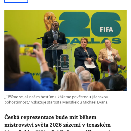
„Těšíme se, až našim hostům ukážeme pověstnou jižanskou
pohostinnost,“ vzkazuje starosta Mansfieldu Michael Evans.
Česká reprezentace bude mít během
mistrovství světa 2026 zázemí v texaském