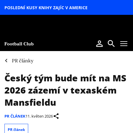
POSLEDNÍ KUSY KNIHY ZAJÍC V AMERICE
LETNÍ
SPECIÁL
PR články
Český tým bude mít na MS
2026 zázemí v texaském
Mansfieldu
PR ČLÁNEK
11. květen 2026
PR článek