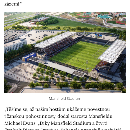
zázemí.“
Mansfield Stadium
„Těšíme se, až našim hostům ukážeme pověstnou
jižanskou pohostinnost,“ dodal starosta Mansfieldu
Michael Evans. „Díky Mansfield Stadium a čtvrti
Staybolt District, které se dokonale propojují s největší