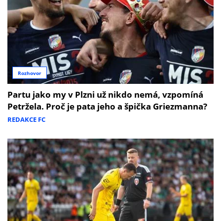
Rozhovor
Partu jako my v Plzni už nikdo nemá, vzpomíná
Petržela. Proč je pata jeho a špička Griezmanna?
REDAKCE FC