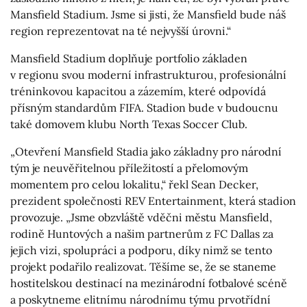
Mansfield Stadium. Jsme si jisti, že Mansfield bude náš
region reprezentovat na té nejvyšší úrovni.“
Mansfield Stadium doplňuje portfolio základen
v regionu svou moderní infrastrukturou, profesionální
tréninkovou kapacitou a zázemím, které odpovídá
přísným standardům FIFA. Stadion bude v budoucnu
také domovem klubu North Texas Soccer Club.
„Otevření Mansfield Stadia jako základny pro národní
tým je neuvěřitelnou příležitostí a přelomovým
momentem pro celou lokalitu,“ řekl Sean Decker,
prezident společnosti REV Entertainment, která stadion
provozuje. „Jsme obzvláště vděčni městu Mansfield,
rodině Huntových a našim partnerům z FC Dallas za
jejich vizi, spolupráci a podporu, díky nimž se tento
projekt podařilo realizovat. Těšíme se, že se staneme
hostitelskou destinací na mezinárodní fotbalové scéně
a poskytneme elitnímu národnímu týmu prvotřídní