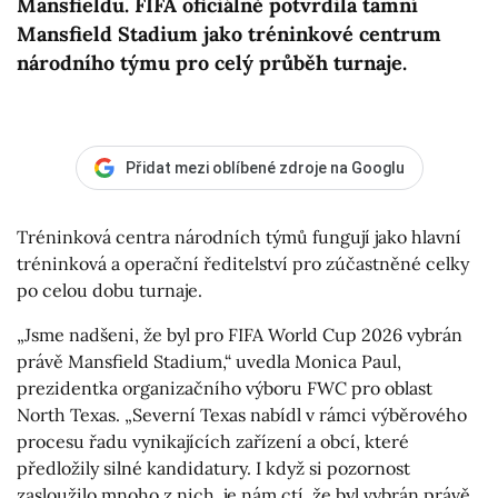
Mansfieldu. FIFA oficiálně potvrdila tamní
Mansfield Stadium jako tréninkové centrum
národního týmu pro celý průběh turnaje.
Přidat mezi oblíbené zdroje na Googlu
Tréninková centra národních týmů fungují jako hlavní
tréninková a operační ředitelství pro zúčastněné celky
po celou dobu turnaje.
„Jsme nadšeni, že byl pro FIFA World Cup 2026 vybrán
právě Mansfield Stadium,“ uvedla Monica Paul,
prezidentka organizačního výboru FWC pro oblast
North Texas. „Severní Texas nabídl v rámci výběrového
procesu řadu vynikajících zařízení a obcí, které
předložily silné kandidatury. I když si pozornost
zasloužilo mnoho z nich, je nám ctí, že byl vybrán právě