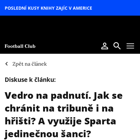
POSLEDNÍ KUSY KNIHY ZAJÍC V AMERICE
LETNÍ
SPECIÁL
Zpět na článek
Diskuse k článku:
Vedro na padnutí. Jak se
chránit na tribuně i na
hřišti? A využije Sparta
jedinečnou šanci?