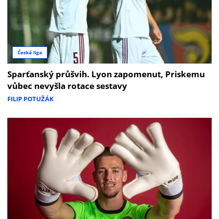
Česká liga
Sparťanský průšvih. Lyon zapomenut, Priskemu
vůbec nevyšla rotace sestavy
FILIP POTUŽÁK