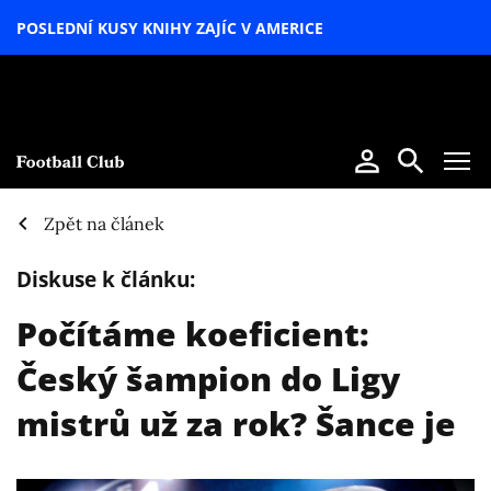
POSLEDNÍ KUSY KNIHY ZAJÍC V AMERICE
LETNÍ
SPECIÁL
Zpět na článek
Diskuse k článku:
Počítáme koeficient:
Český šampion do Ligy
mistrů už za rok? Šance je