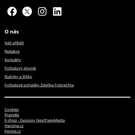
O nás
Náš příběh
Redakce
Kontakty
Fotbalový slovník
Rubriky a štítky
Fotbalové pohádky Zdeňka Folprechta
Cookies
Pravidla
E-shop - časopisy NextPageMedia
Heroine.cz
Peníze.cz