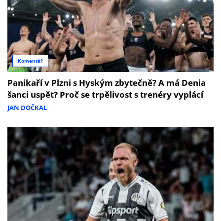
Komentář
Panikaří v Plzni s Hyským zbytečně? A má Denia
šanci uspět? Proč se trpělivost s trenéry vyplácí
JAN DOČKAL