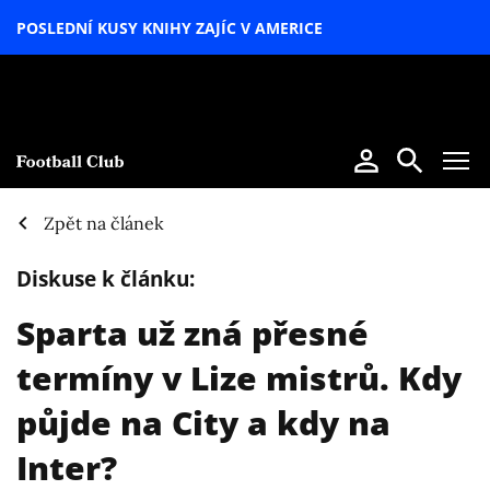
POSLEDNÍ KUSY KNIHY ZAJÍC V AMERICE
LETNÍ
SPECIÁL
Zpět na článek
Diskuse k článku:
Sparta už zná přesné
termíny v Lize mistrů. Kdy
půjde na City a kdy na
Inter?