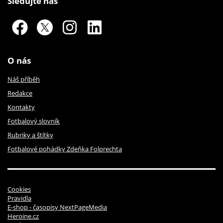
Sledujte nás
O nás
Náš příběh
Redakce
Kontakty
Fotbalový slovník
Rubriky a štítky
Fotbalové pohádky Zdeňka Folprechta
Cookies
Pravidla
E-shop - časopisy NextPageMedia
Heroine.cz