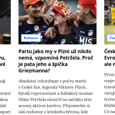
Rozhovor
Čes
Partu jako my v Plzni už nikdo
Česk
vu,
nemá, vzpomíná Petržela. Proč
Evro
ové
je pata jeho a špička
ale 
Griezmanna?
První
rozpr
ají
Absolutní rekordman v počtu startů
trávn
v české lize, legenda Viktorie Plzeň,
varuj
ovství
bývalý reprezentant a fotbalový nezmar
terén
jakou
Milan Petržela ukončil na začátku této
klubů
latí
sezony aktivní kariéru. Připomeňte si
Co na 
psport
náš rozhovor z letošního března, kde