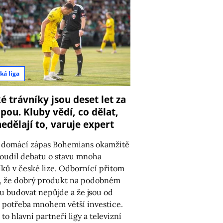
ká liga
é trávníky jsou deset let za
pou. Kluby vědí, co dělat,
nedělají to, varuje expert
 domácí zápas Bohemians okamžitě
oudil debatu o stavu mnoha
íků v české lize. Odbornící přitom
í, že dobrý produkt na podobném
u budovat nepůjde a že jsou od
 potřeba mnohem větší investice.
to hlavní partneři ligy a televizní