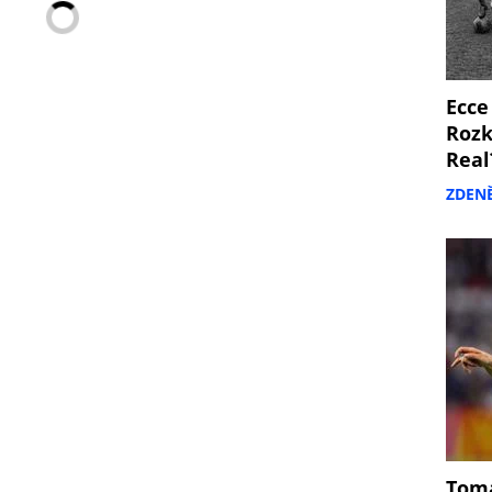
Ecce
Rozk
Real
ZDEN
Tomá