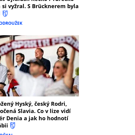
 si vyžral. S Brücknerem byla
l
PODROUŽEK
8
žený Hyský, český Rodri,
očená Slavia. Co v lize vidí
ér Denia a jak ho hodnotí
ábii