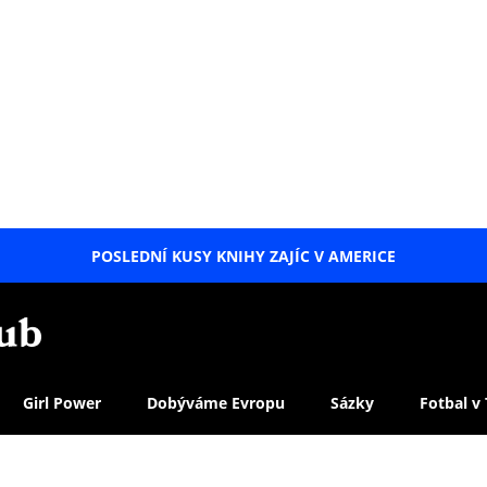
POSLEDNÍ KUSY KNIHY ZAJÍC V AMERICE
LETNÍ
SPECIÁL
Girl Power
Dobýváme Evropu
Sázky
Fotbal v