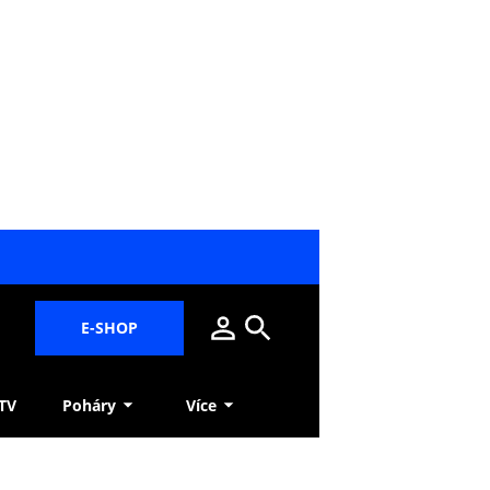
E-SHOP
 TV
Poháry
Více