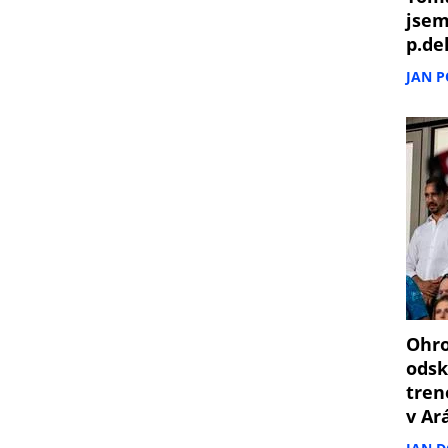
jsem
p.de
JAN 
Ohro
odsk
tren
v Ar