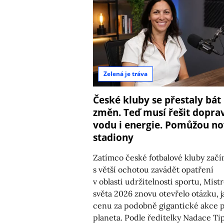
Zelená je tráva
České kluby se přestaly bát
změn. Teď musí řešit dopra
vodu i energie. Pomůžou n
stadiony
Zatímco české fotbalové kluby začín
s větší ochotou zavádět opatření
v oblasti udržitelnosti sportu, Mistr
světa 2026 znovu otevřelo otázku, 
cenu za podobně gigantické akce p
planeta. Podle ředitelky Nadace Ti