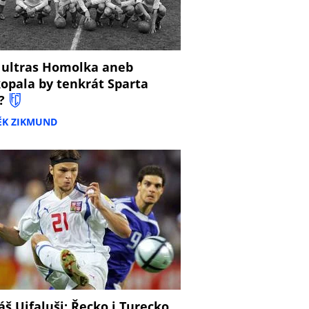
 ultras Homolka aneb
opala by tenkrát Sparta
?
ĚK ZIKMUND
š Ujfaluši: Řecko i Turecko