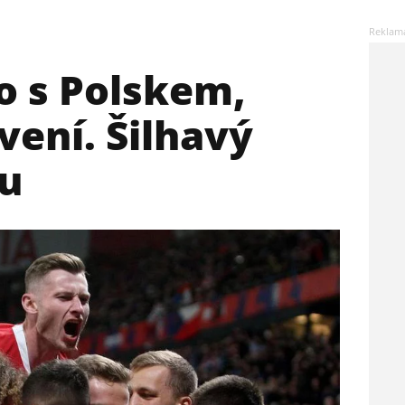
o s Polskem,
vení. Šilhavý
u