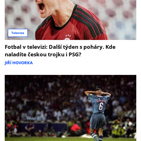
Televize
Fotbal v televizi: Další týden s poháry. Kde
naladíte českou trojku i PSG?
JIŘÍ HOVORKA