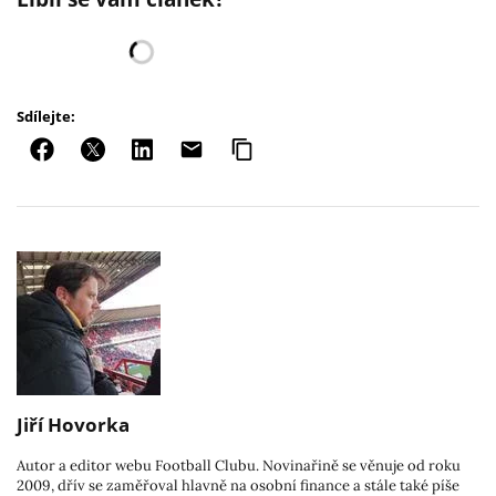
Sdílejte:
Jiří Hovorka
Autor a editor webu Football Clubu. Novinařině se věnuje od roku
2009, dřív se zaměřoval hlavně na osobní finance a stále také píše