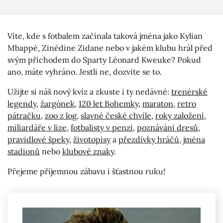
Víte, kde s fotbalem začínala taková jména jako Kylian
Mbappé, Zinédine Zidane nebo v jakém klubu hrál před
svým příchodem do Sparty Léonard Kweuke? Pokud
ano, máte vyhráno. Jestli ne, dozvíte se to.
Užijte si náš nový kvíz a zkuste i ty nedávné:
trenérské
legendy
,
žargónek
,
120 let Bohemky
,
maraton
,
retro
pátračku
,
zoo z log
,
slavné české chvíle
,
roky založení
,
miliardáře v lize
,
fotbalisty v penzi
,
poznávání dresů
,
pravidlové špeky
,
životopisy
a
přezdívky hráčů
,
jména
stadionů
nebo
klubové znaky
.
Přejeme příjemnou zábavu i šťastnou ruku!