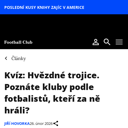
POSLEDNÍ KUSY KNIHY ZAJÍC V AMERICE
LETNÍ
SPECIÁL
Články
Kvíz: Hvězdné trojice.
Poznáte kluby podle
fotbalistů, kteří za ně
hráli?
JIŘÍ HOVORKA
26. únor 2026