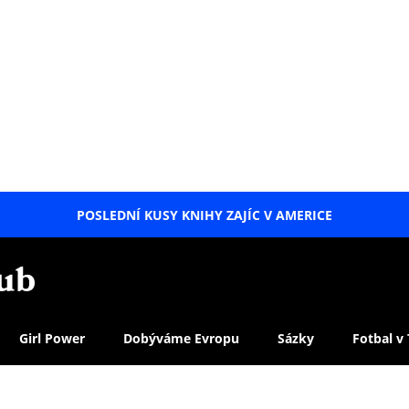
POSLEDNÍ KUSY KNIHY ZAJÍC V AMERICE
LETNÍ
SPECIÁL
Girl Power
Dobýváme Evropu
Sázky
Fotbal v