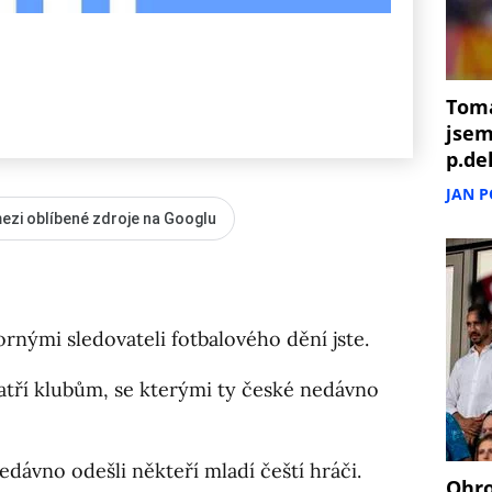
Tomá
jsem
p.de
JAN 
ezi oblíbené zdroje na Googlu
rnými sledovateli fotbalového dění jste.
atří klubům, se kterými ty české nedávno
dávno odešli někteří mladí čeští hráči.
Ohro