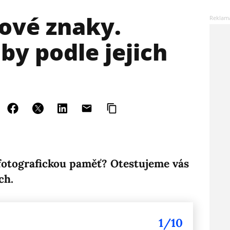
lové znaky.
by podle jejich
 fotografickou paměť? Otestujeme vás
ch.
1/10