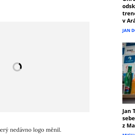
odsk
tren
v Ar
JAN 
Jan T
sebe
z Ma
který nedávno logo měnil.