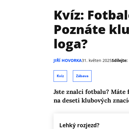
Kvíz: Fotba
Poznáte klu
loga?
JIŘÍ HOVORKA
31. květen 2025
Sdílejte:
Kvíz
Zábava
Jste znalci fotbalu? Máte
na deseti klubových znací
Lehký rozjezd?