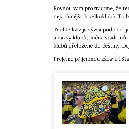
Rovnou vám prozradíme, že tenh
nejznámějších velkoklubů. To 
Tenhle kvíz je výzva podobně 
a
názvy klubů
,
jména stadionů
,
klubů přeložené do češtiny
. Dej
Přejeme příjemnou zábavu i šť