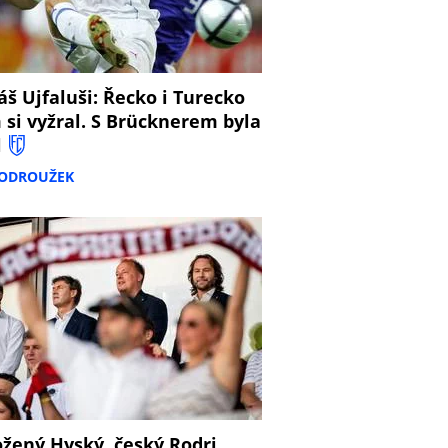
š Ujfaluši: Řecko i Turecko
 si vyžral. S Brücknerem byla
l
PODROUŽEK
žený Hyský, český Rodri,