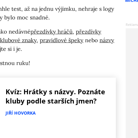
MICH
le test, až na jednu výjimku, nehraje s logy
by bylo moc snadné.
jako nedávné
přezdívky hráčů
,
přezdívky
klubové znaky
,
pravidlové špeky
nebo
názvy
te si i je.
astnou ruku!
Kvíz: Hrátky s názvy. Poznáte
kluby podle starších jmen?
JIŘÍ HOVORKA