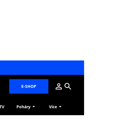
E-SHOP
 TV
Poháry
Více