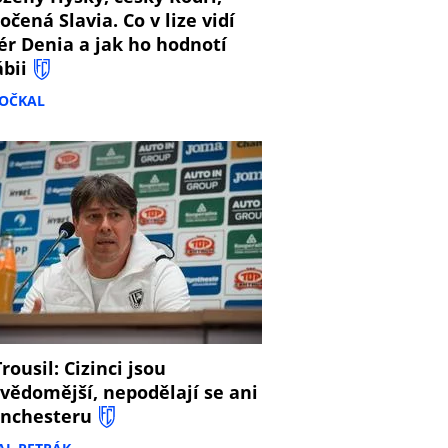
očená Slavia. Co v lize vidí
ér Denia a jak ho hodnotí
ábii
DOČKAL
8
rousil: Cizinci jsou
vědomější, nepodělají se ani
nchesteru