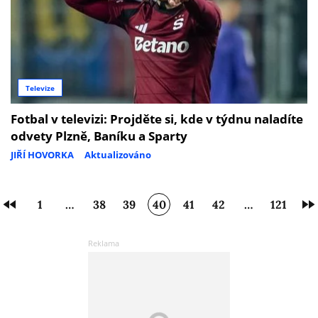
Televize
Fotbal v televizi: Projděte si, kde v týdnu naladíte
odvety Plzně, Baníku a Sparty
JIŘÍ HOVORKA
Aktualizováno
1
…
38
39
40
41
42
…
121