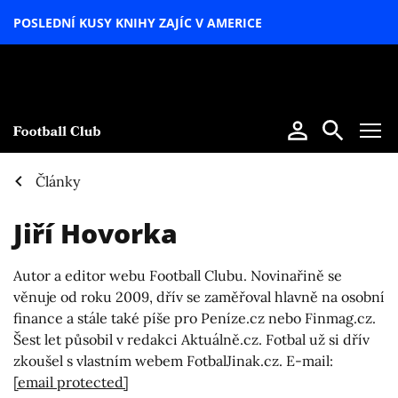
POSLEDNÍ KUSY KNIHY ZAJÍC V AMERICE
LETNÍ
SPECIÁL
Články
Jiří Hovorka
Autor a editor webu Football Clubu. Novinařině se
věnuje od roku 2009, dřív se zaměřoval hlavně na osobní
finance a stále také píše pro Peníze.cz nebo Finmag.cz.
Šest let působil v redakci Aktuálně.cz. Fotbal už si dřív
zkoušel s vlastním webem FotbalJinak.cz. E-mail:
[email protected]