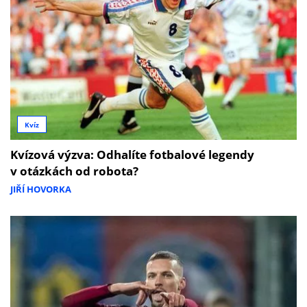
Kvíz
Kvízová výzva: Odhalíte fotbalové legendy
v otázkách od robota?
JIŘÍ HOVORKA