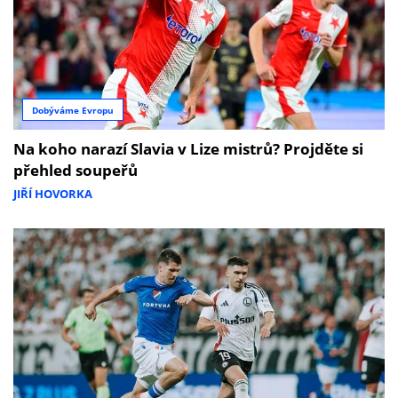
Dobýváme Evropu
Na koho narazí Slavia v Lize mistrů? Projděte si
přehled soupeřů
JIŘÍ HOVORKA