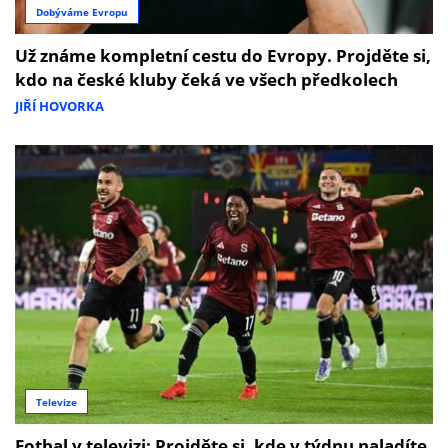
Dobýváme Evropu
Už známe kompletní cestu do Evropy. Projděte si,
kdo na české kluby čeká ve všech předkolech
JIŘÍ HOVORKA
Televize
Fotbal v televizi: Projděte si, kde v týdnu naladíte