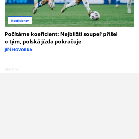
Koeficienty
Počítáme koeficient: Nejbližší soupeř přišel
o tým, polská jízda pokračuje
JIŘÍ HOVORKA