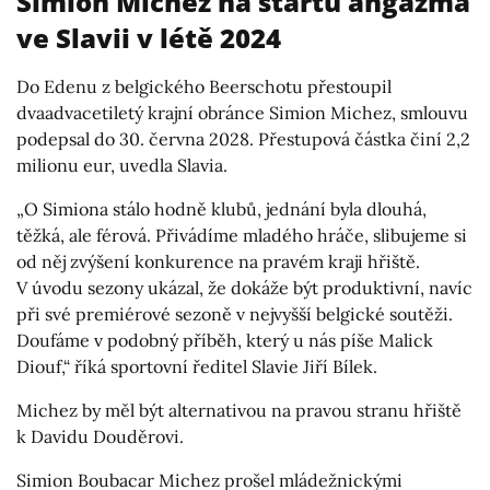
Simion Michez na startu angažmá
ve Slavii v létě 2024
Do Edenu z belgického Beerschotu přestoupil
dvaadvacetiletý krajní obránce Simion Michez, smlouvu
podepsal do 30. června 2028. Přestupová částka činí 2,2
milionu eur, uvedla Slavia.
„O Simiona stálo hodně klubů, jednání byla dlouhá,
těžká, ale férová. Přivádíme mladého hráče, slibujeme si
od něj zvýšení konkurence na pravém kraji hřiště.
V úvodu sezony ukázal, že dokáže být produktivní, navíc
při své premiérové sezoně v nejvyšší belgické soutěži.
Doufáme v podobný příběh, který u nás píše Malick
Diouf,“ říká sportovní ředitel Slavie Jiří Bílek.
Michez by měl být alternativou na pravou stranu hřiště
k Davidu Douděrovi.
Simion Boubacar Michez prošel mládežnickými