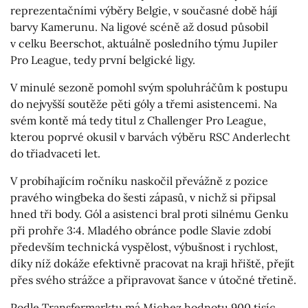
reprezentačními výběry Belgie, v současné době hájí
barvy Kamerunu. Na ligové scéně až dosud působil
v celku Beerschot, aktuálně posledního týmu Jupiler
Pro League, tedy první belgické ligy.
V minulé sezoně pomohl svým spoluhráčům k postupu
do nejvyšší soutěže pěti góly a třemi asistencemi. Na
svém kontě má tedy titul z Challenger Pro League,
kterou poprvé okusil v barvách výběru RSC Anderlecht
do třiadvaceti let.
V probíhajícím ročníku naskočil převážně z pozice
pravého wingbeka do šesti zápasů, v nichž si připsal
hned tři body. Gól a asistenci bral proti silnému Genku
při prohře 3:4. Mladého obránce podle Slavie zdobí
především technická vyspělost, výbušnost i rychlost,
díky níž dokáže efektivně pracovat na kraji hřiště, přejít
přes svého strážce a připravovat šance v útočné třetině.
Podle Transfermarktu má Michez hodnotu 900 tisíc