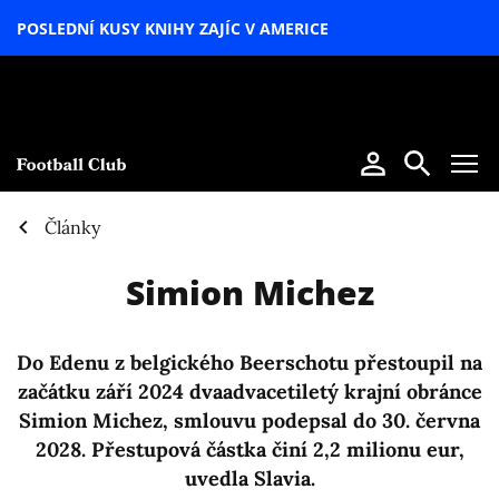
POSLEDNÍ KUSY KNIHY ZAJÍC V AMERICE
LETNÍ
SPECIÁL
Články
Simion Michez
Do Edenu z belgického Beerschotu přestoupil na
začátku září 2024 dvaadvacetiletý krajní obránce
Simion Michez, smlouvu podepsal do 30. června
2028. Přestupová částka činí 2,2 milionu eur,
uvedla Slavia.