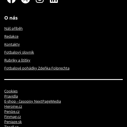
O nás
Náš příběh
Redakce
Kontakty
Fotbalový slovník
Rubriky a štítky
Fotbalové pohádky Zdeňka Folprechta
Cookies
Pravidla
E-shop - časopisy NextPageMedia
Heroine.cz
Peníze.cz
Finmag.cz
Peniaze.sk
Tiscali.cz