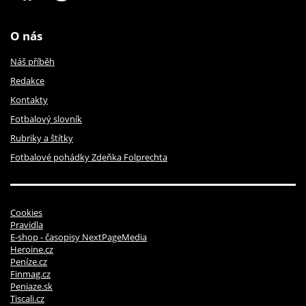
O nás
Náš příběh
Redakce
Kontakty
Fotbalový slovník
Rubriky a štítky
Fotbalové pohádky Zdeňka Folprechta
Cookies
Pravidla
E-shop - časopisy NextPageMedia
Heroine.cz
Peníze.cz
Finmag.cz
Peniaze.sk
Tiscali.cz