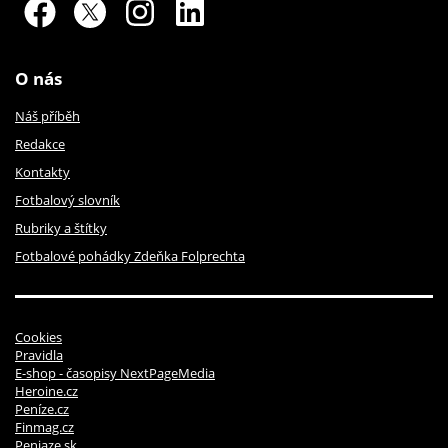
O nás
Náš příběh
Redakce
Kontakty
Fotbalový slovník
Rubriky a štítky
Fotbalové pohádky Zdeňka Folprechta
Cookies
Pravidla
E-shop - časopisy NextPageMedia
Heroine.cz
Peníze.cz
Finmag.cz
Peniaze.sk