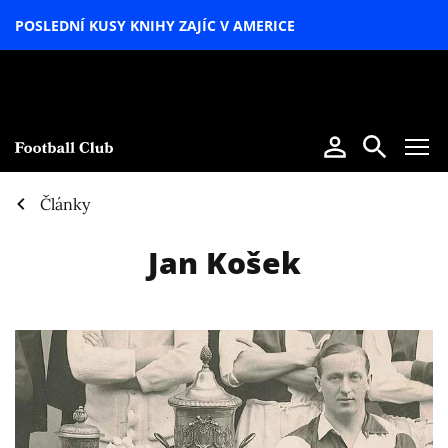
POSLEDNÍ KUSY KNIHY ZAJÍC V AMERICE
LETNÍ
SPECIÁL
Články
Jan Košek