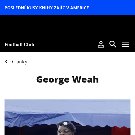
POSLEDNÍ KUSY KNIHY ZAJÍC V AMERICE
LETNÍ
SPECIÁL
Články
George Weah