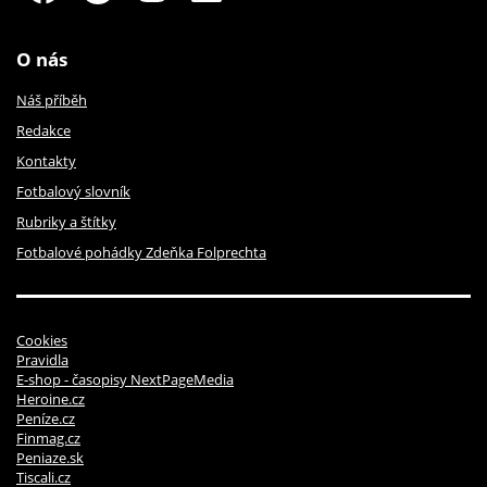
O nás
Náš příběh
Redakce
Kontakty
Fotbalový slovník
Rubriky a štítky
Fotbalové pohádky Zdeňka Folprechta
Cookies
Pravidla
E-shop - časopisy NextPageMedia
Heroine.cz
Peníze.cz
Finmag.cz
Peniaze.sk
Tiscali.cz