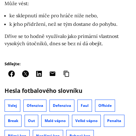
Může vést:
ke sklepnutí míče pro hráče níže nebo,
k jeho přidržení, než se tým dostane do pohybu.
Dříve se to hodně využívalo jako primární vlastnost
vysokých útočníků, dnes se bez ní dá obejít.
Sdílejte:
Hesla fotbalového slovníku
Volej
Ofenziva
Defenziva
Faul
Offside
Break
Out
Malé vápno
Velké vápno
Penalta
Přímý kop
Nepřímý kop
Rohový kop