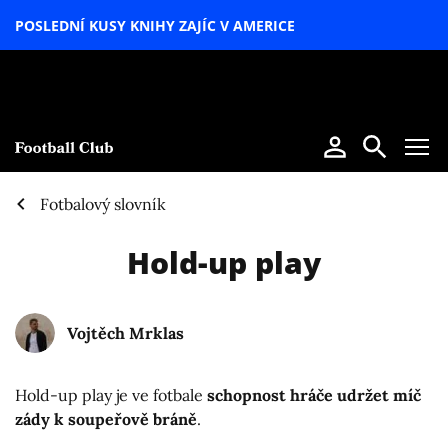
POSLEDNÍ KUSY KNIHY ZAJÍC V AMERICE
LETNÍ
SPECIÁL
Fotbalový slovník
Hold-up play
Vojtěch Mrklas
Hold-up play je ve fotbale
schopnost hráče udržet míč
zády k soupeřově bráně
.