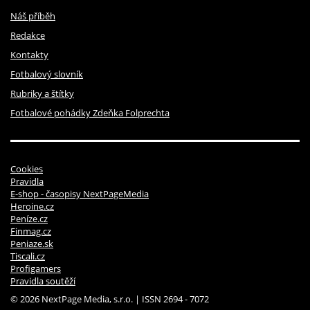
Náš příběh
Redakce
Kontakty
Fotbalový slovník
Rubriky a štítky
Fotbalové pohádky Zdeňka Folprechta
Cookies
Pravidla
E-shop - časopisy NextPageMedia
Heroine.cz
Peníze.cz
Finmag.cz
Peniaze.sk
Tiscali.cz
Profigamers
Pravidla soutěží
© 2026 NextPage Media, s.r.o. | ISSN 2694 - 7072