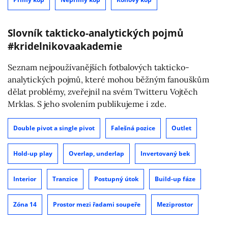
Slovník takticko-analytických pojmů
#kridelnikovaakademie
Seznam nejpoužívanějších fotbalových takticko-
analytických pojmů, které mohou běžným fanouškům
dělat problémy, zveřejnil na svém Twitteru Vojtěch
Mrklas. S jeho svolením publikujeme i zde.
Double pivot a single pivot
Falešná pozice
Outlet
Hold-up play
Overlap, underlap
Invertovaný bek
Interior
Tranzice
Postupný útok
Build-up fáze
Zóna 14
Prostor mezi řadami soupeře
Meziprostor