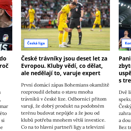
Česká liga
Ko
kdo
České trávníky jsou deset let za
Pani
roč
Evropou. Kluby vědí, co dělat,
zbyt
ale nedělají to, varuje expert
uspě
s tr
První domácí zápas Bohemians okamžitě
rozproudil debatu o stavu mnoha
ů
Dvě li
trávníků v české lize. Odbornící přitom
,
speku
varují, že dobrý produkt na podobném
zmar
Český
terénu budovat nepůjde a že jsou od
této
zahra
klubů potřeba mnohem větší investice.
 si
a dou
Co na to hlavní partneři ligy a televizní
de
Bez t