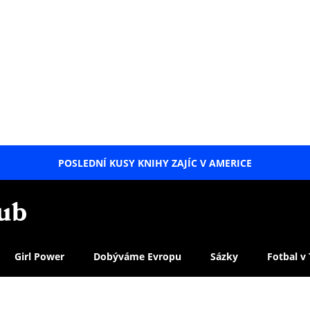
POSLEDNÍ KUSY KNIHY ZAJÍC V AMERICE
LETNÍ
SPECIÁL
Girl Power
Dobýváme Evropu
Sázky
Fotbal v