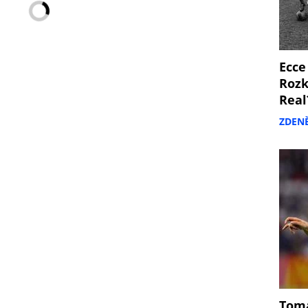
Ecce
Rozk
Real
ZDEN
Tomá