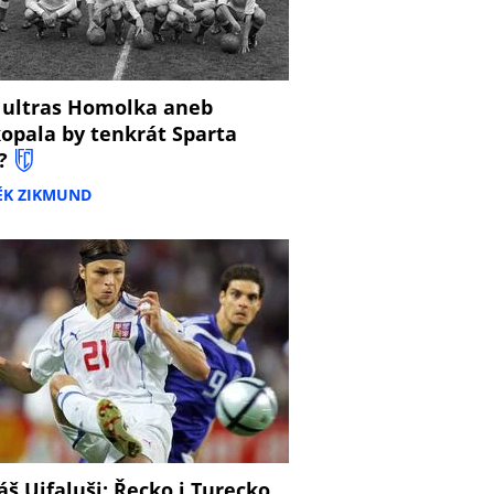
 ultras Homolka aneb
opala by tenkrát Sparta
?
ĚK ZIKMUND
š Ujfaluši: Řecko i Turecko