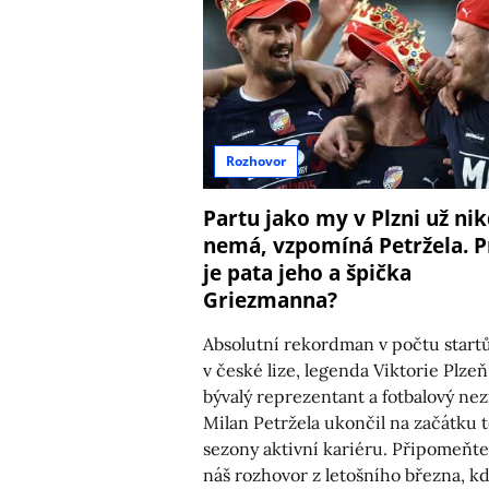
Rozhovor
Partu jako my v Plzni už ni
nemá, vzpomíná Petržela. P
je pata jeho a špička
Griezmanna?
Absolutní rekordman v počtu start
v české lize, legenda Viktorie Plzeň
bývalý reprezentant a fotbalový ne
Milan Petržela ukončil na začátku 
sezony aktivní kariéru. Připomeňte
náš rozhovor z letošního března, k