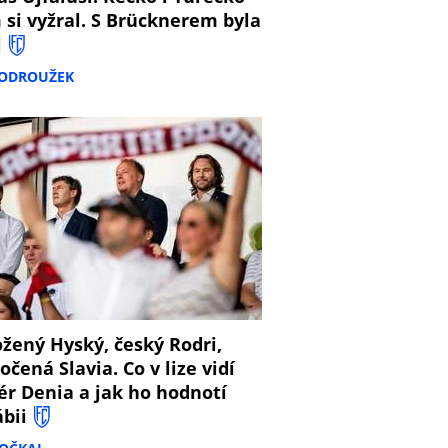
 si vyžral. S Brücknerem byla
l
PODROUŽEK
8
žený Hyský, český Rodri,
očená Slavia. Co v lize vidí
ér Denia a jak ho hodnotí
ábii