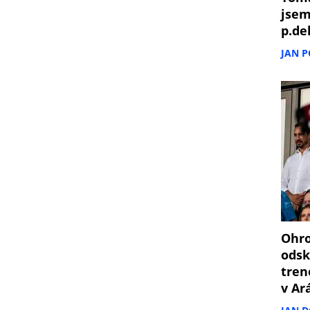
jsem
p.de
JAN 
Ohro
odsk
tren
v Ar