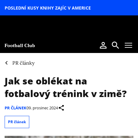
POSLEDNÍ KUSY KNIHY ZAJÍC V AMERICE
LETNÍ
SPECIÁL
PR články
Jak se oblékat na
fotbalový trénink v zimě?
PR ČLÁNEK
09. prosinec 2024
PR článek