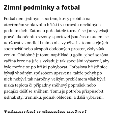
Zimní podmínky a fotbal
Fotbal není jediným sportem, který probíhá na
otevřeném venkovním hřišti i v opravdu nevlídných
podmínkách. Zatímco pořadatelé turnajů se jim vyhýbají
právě ukončením sezóny, sportovci jsou často nuceni se
udržovat v kondici i mimo ni a využívají k tomu stejných
sportovišť nebo alespoň obdobných prostor, vždy však
venku. Obdobně je tomu například u golfu, jehož sezóna
začíná brzo na jaře a vyžaduje tak speciální vybavení, aby
bylo možné se po hřišti pohybovat. Fotbalová hřiště sice
bývají vhodným způsobem upravena, takže pohyb po
nich nebývá tak náročný, velkým problémem však bývá
nízká teplota či případný sněhový poprašek nebo
padající déšť se sněhem. Tomu je potřeba přizpůsobit
jednak styl tréninku, jednak oblečení a další vybavení.
Trénování v zimním počasí