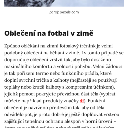
Zdroj: pexels.com
Oblečení na fotbal v zimě
Způsob oblékání na zimní fotbalový trénink je velmi
podobný oblečení na běhání v zimě. I v tomto případě se
doporučuje oblečení vrstvit tak, aby bylo dosaženo
maximálního komfortu a volnosti pohybu. Velmi žádoucí
je tak pořízení termo nebo funkčního prádla, které
doplní svrchní trička a kalhoty (nejčastěji se používají
tepláky nebo kratší kalhoty s kompresním účinkem),
jejichž pomocí pokryjete převážnou část těla (vybírat
můžete například produkty značky
4f
). Funkční
oblečení je navrženo především tak, aby od těla
odvádělo pot, je proto dobré jej ještě doplňovat vrstvou
zajišťující tepelnou ochranu alespoň v horní úrovni –
často se používá mikina nebo tlustší triko s dlouhým