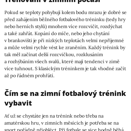
Pokud se teploty pohybují kolem bodu mrazu je dobré se
před zahájením běžného fotbalového tréninku (tedy hry
nebo herních stylů) mnohem více rozcvičit, rozdýchat
a také zahřát. Kopání do míče, nebo jeho chytání
v brankovišti je při nízkých teplotách velmi nepříjemné
a může velmi rychle vést ke zraněním. Každý trénink by
tak měl začínat delší rozcvičkou, rozklusáním
a rozhýbáním všech svalů, které mají tendenci v zimě
více tuhnout. S klasickým tréninkem je tak vhodné začít
až po řádném prohřátí.
Čím se na zimní fotbalový trénink
vybavit
Ať už se chystáte jen na trénink nebo třeba na
amatérskou hru, v zimních měsících je potřeba se na
sport pořádně přiobléct. Při fotbale se sice hodně běhá