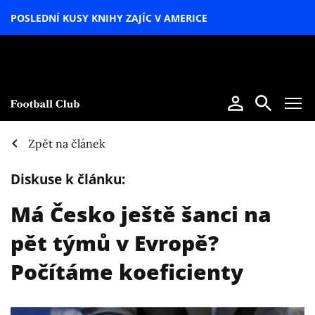
POSLEDNÍ KUSY KNIHY ZAJÍC V AMERICE
LETNÍ
SPECIÁL
Zpět na článek
Diskuse k článku:
Má Česko ještě šanci na
pět týmů v Evropě?
Počítáme koeficienty