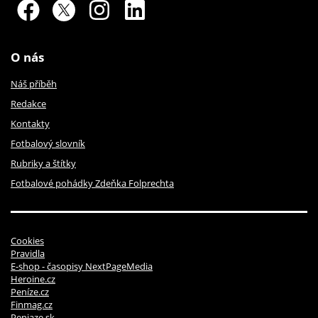
O nás
Náš příběh
Redakce
Kontakty
Fotbalový slovník
Rubriky a štítky
Fotbalové pohádky Zdeňka Folprechta
Cookies
Pravidla
E-shop - časopisy NextPageMedia
Heroine.cz
Peníze.cz
Finmag.cz
Peniaze.sk