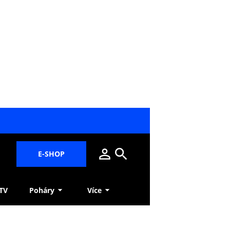
E-SHOP
 TV
Poháry
Více