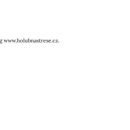
og www.holubnastrese.cz.
8