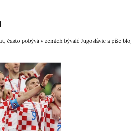
h
ut, často pobývá v zemích bývalé Jugoslávie a píše bl