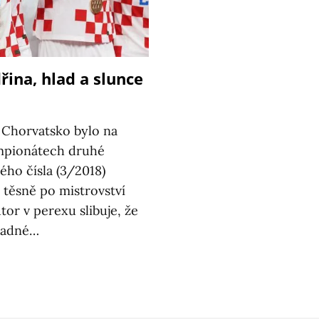
řina, hlad a slunce
 Chorvatsko bylo na
mpionátech druhé
ého čísla (3/2018)
 těsně po mistrovství
tor v perexu slibuje, že
snadné…