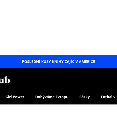
POSLEDNÍ KUSY KNIHY ZAJÍC V AMERICE
LETNÍ
SPECIÁL
Girl Power
Dobýváme Evropu
Sázky
Fotbal v