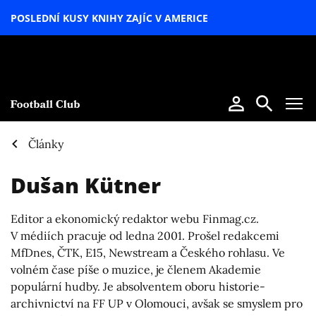
POSLEDNÍ KUSY KNIHY ZAJÍC V AMERICE
LETNÍ
SPECIÁL
Články
Dušan Kütner
Editor a ekonomický redaktor webu Finmag.cz.
V médiích pracuje od ledna 2001. Prošel redakcemi
MfDnes, ČTK, E15, Newstream a Českého rohlasu. Ve
volném čase píše o muzice, je členem Akademie
populární hudby. Je absolventem oboru historie-
archivnictví na FF UP v Olomouci, avšak se smyslem pro