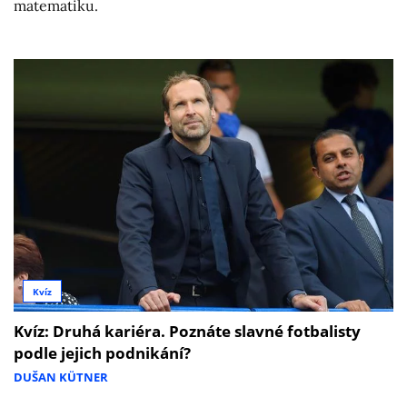
matematiku.
Kvíz
Kvíz: Druhá kariéra. Poznáte slavné fotbalisty
podle jejich podnikání?
DUŠAN KÜTNER