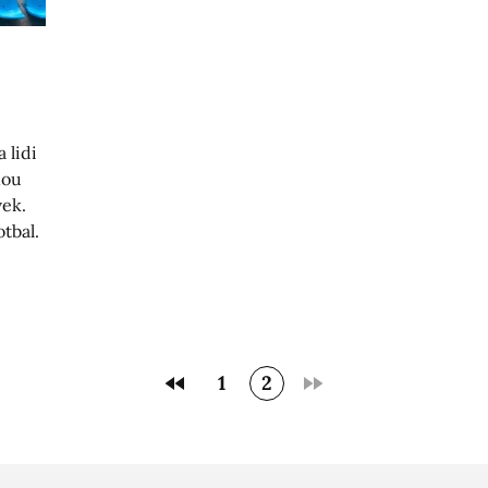
m
 lidi
nou
vek.
tbal.
1
2