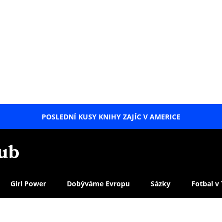
POSLEDNÍ KUSY KNIHY ZAJÍC V AMERICE
LETNÍ
SPECIÁL
Girl Power
Dobýváme Evropu
Sázky
Fotbal v