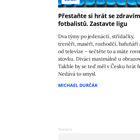
Přestaňte si hrát se zdraví
fotbalistů. Zastavte ligu
Dva týmy po jedenácti, střídačky,
trenéři, maséři, rozhodčí, bafuňáři a
od televize – sečtěte to a máte rov
stovku. Diváci maximálně u obrazo
Takhle by se teď měl v Česku hrát fo
Nedává to smysl.
MICHAEL DURČÁK