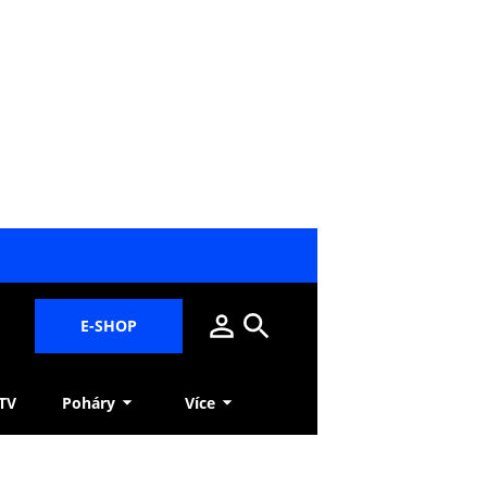
E-SHOP
 TV
Poháry
Více