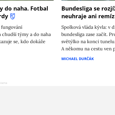
y do naha. Fotbal
Bundesliga se rozjí
rdy
neuhraje ani remí
 fungování
Spolková vláda kývla: v
a chudší týmy a do naha
bundesliga zase začít. Pr
kazuje se, kdo dokáže
světýlko na konci tunelu
A někomu na cestu ven 
MICHAEL DURČÁK