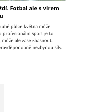
ždí. Fotbal ale s virem
zu
 druhé půlce května může
o profesionální sport je to
, může ale zase zhasnout.
pravděpodobně nezbydou síly.
8