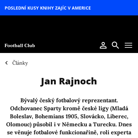
POSLEDNÍ KUSY KNIHY ZAJÍC V AMERICE
LETNÍ
SPECIÁL
Články
Jan Rajnoch
Bývalý český fotbalový reprezentant.
Odchovanec Sparty kromě české ligy (Mladá
Boleslav, Bohemians 1905, Slovácko, Liberec,
Olomouc) působil i v Německu a Turecku. Dnes
se věnuje fotbalové funkcionařině, roli experta