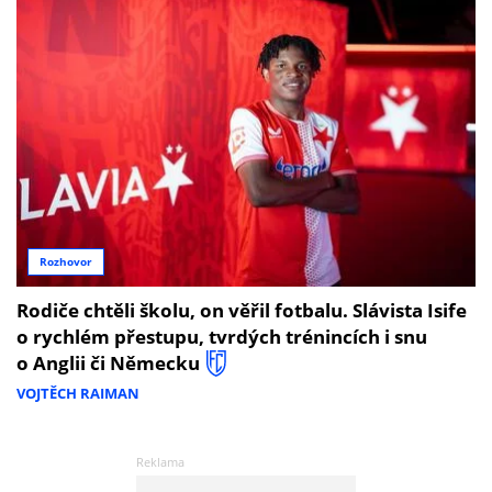
Rozhovor
Rodiče chtěli školu, on věřil fotbalu. Slávista Isife
o rychlém přestupu, tvrdých trénincích i snu
o Anglii či Německu
VOJTĚCH RAIMAN