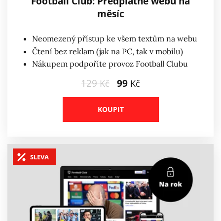
Football Club: Předplatné webu na
měsíc
Neomezený přístup ke všem textům na webu
Čtení bez reklam (jak na PC, tak v mobilu)
Nákupem podpoříte provoz Football Clubu
129
99
Kč
Kč
KOUPIT
SLEVA