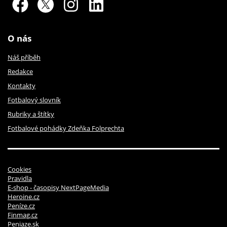
O nás
Náš příběh
Redakce
Kontakty
Fotbalový slovník
Rubriky a štítky
Fotbalové pohádky Zdeňka Folprechta
Cookies
Pravidla
E-shop - časopisy NextPageMedia
Heroine.cz
Peníze.cz
Finmag.cz
Peniaze.sk