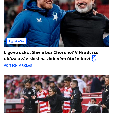
Ligové očko
Ligové očko: Slavia bez Chorého? V Hradci se
ukázala závislost na zlobivém útočníkovi
VOJTĚCH MRKLAS