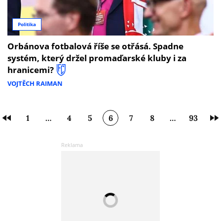
Politika
Orbánova fotbalová říše se otřásá. Spadne
systém, který držel promaďarské kluby i za
hranicemi?
VOJTĚCH RAIMAN
1
…
4
5
6
7
8
…
93