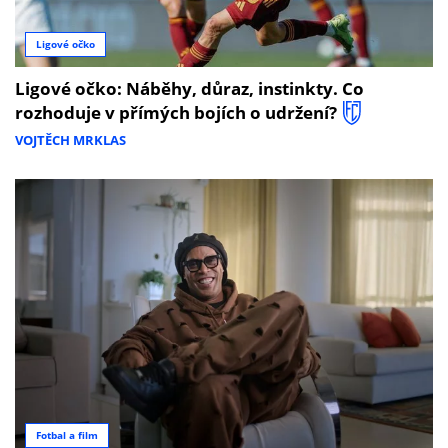
Ligové očko
Ligové očko: Náběhy, důraz, instinkty. Co
rozhoduje v přímých bojích o udržení?
VOJTĚCH MRKLAS
Fotbal a film